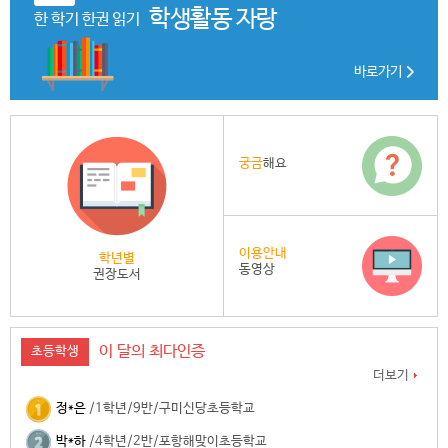
학생활동 자랑
한 학기 한권 읽기
바로가기
궁금
해요
이용안내
학년별
동영상
권장도서
이 달의 최다인증
초등학생
더보기
정*은
/1학년/9반/구미신당초등학교
박*하
/4학년/2반/포항해맞이초등학교